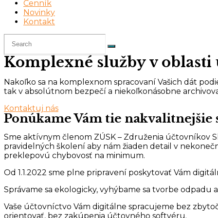
Cenník
Novinky
Kontakt
Komplexné služby v oblasti 
Nakoľko sa na komplexnom spracovaní Vašich dát podieľ
tak v absolútnom bezpečí a niekoľkonásobne archivov
Kontaktuj nás
Ponúkame Vám tie nakvalitnejšie 
Sme aktívnym členom ZÚSK – Združenia účtovníkov Sl
pravidelných školení aby nám žiaden detail v nekoneč
preklepovú chybovosť na minimum.
Od 1.1.2022 sme plne pripravení poskytovať Vám digit
Správame sa ekologicky, vyhýbame sa tvorbe odpadu a 
Vaše účtovníctvo Vám digitálne spracujeme bez zbyt
orientovať, bez zakúpenia účtovného softvéru.