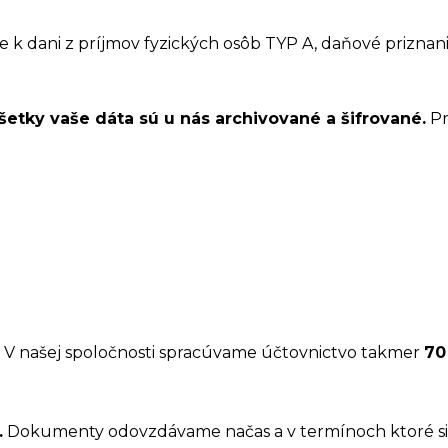
k dani z príjmov fyzických osôb TYP A, daňové priznanie 
šetky vaše dáta sú u nás archivované a šifrované.
Pr
 V našej spoločnosti spracúvame účtovnictvo takmer
70
.
Dokumenty odovzdávame načas a v termínoch ktoré s