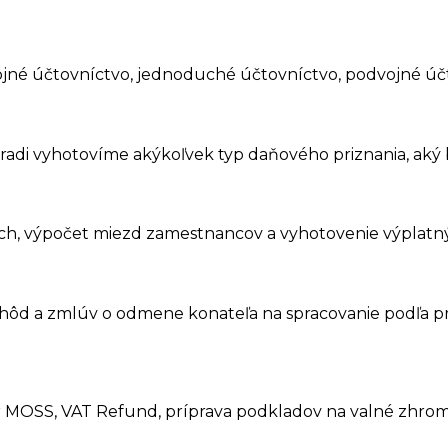
né účtovníctvo, jednoduché účtovníctvo, podvojné účt
di vyhotovíme akýkoľvek typ daňového priznania, aký 
och, výpočet miezd zamestnancov a vyhotovenie výplat
hôd a zmlúv o odmene konateľa na spracovanie podľa pr
ár MOSS, VAT Refund, príprava podkladov na valné zhroma