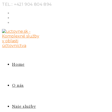
Skip
TEL.:: +421 904 804 894
to
content
Home
O nás
Naše služby