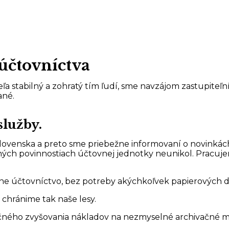
účtovníctva
a stabilný a zohratý tím ľudí, sme navzájom zastupiteľn
ané.
služby.
ovenska a preto sme priebežne informovaní o novinkác
ných povinnostiach účtovnej jednotky neunikol. Pracuje
álne účtovníctvo, bez potreby akýchkoľvek papierových
chránime tak naše lesy.
očného zvyšovania nákladov na nezmyselné archivačné 