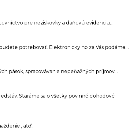
ovníctvo pre neziskovky a daňovú evidenciu…
budete potrebovať. Elektronicky ho za Vás podáme…
ných pások, spracovávanie nepeňažných príjmov…
edstáv. Staráme sa o všetky povinné dohodové
ždenie , atď..