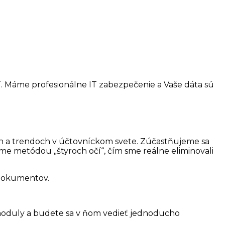
í. Máme profesionálne IT zabezpečenie a Vaše dáta sú
h a trendoch v účtovníckom svete. Zúčastňujeme sa
me metódou „štyroch očí“, čím sme reálne eliminovali
 dokumentov.
moduly a budete sa v ňom vedieť jednoducho